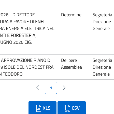
2026 - DIRETTORE
Determine
Segreteria
URA A FAVORE DI ENEL
Direzione
RA ENERGIA ELETTRICA NEL
Generale
TI E FORESTERIA,
UGNO 2026 CIG:
C. APPROVAZIONE PIANO DI
Delibere
Segreteria
19 ISOLE DEL NORDEST FRA
Assemblea
Direzione
AN TEODORO
Generale
1
Pagina precedente
Pagina successiva
XLS
CSV