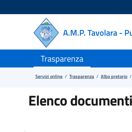
Salta e vai al contenuto
Salta e vai al footer
A.M.P. Tavolara - P
Trasparenza
Servizi online
/
Trasparenza
/
Albo pretorio
/
Elenco documenti 