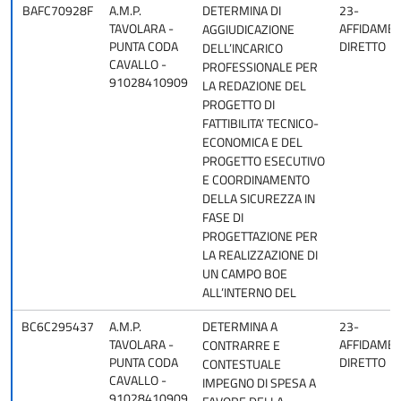
BAFC70928F
A.M.P.
DETERMINA DI
23-
TAVOLARA -
AFFIDAME
AGGIUDICAZIONE
PUNTA CODA
DIRETTO
DELL’INCARICO
CAVALLO -
PROFESSIONALE PER
91028410909
LA REDAZIONE DEL
PROGETTO DI
FATTIBILITA’ TECNICO-
ECONOMICA E DEL
PROGETTO ESECUTIVO
E COORDINAMENTO
DELLA SICUREZZA IN
FASE DI
PROGETTAZIONE PER
LA REALIZZAZIONE DI
UN CAMPO BOE
ALL’INTERNO DEL
BC6C295437
A.M.P.
DETERMINA A
23-
TAVOLARA -
AFFIDAME
CONTRARRE E
PUNTA CODA
DIRETTO
CONTESTUALE
CAVALLO -
IMPEGNO DI SPESA A
91028410909