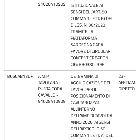
91028410909
ISTITUZIONALE AI
SENSI DELL’ART. 50
COMMA 1 LETT. B) DEL
D.LGS. N. 36/2023
TRAMITE LA
PIATTAFORMA
SARDEGNA CAT A
FAVORE DI CIRCULAR
CONTENT CREATION.
CIG: BB038CC39E
BC60AB13DF
A.M.P.
DETERMINA DI
23-
TAVOLARA -
AFFIDAME
AGGIUDICAZIONE DEI
PUNTA CODA
DIRETTO
LAVORI PER IL
CAVALLO -
POSIZIONAMENTO DI
91028410909
CAVI TAROZZATI
ALL’INTERNO
DELL’AMP DI TAVOLRA
ANNO 2026, AI SENSI
DELL’ARTICOLO 50
COMMA 1 LETT. A) DEL