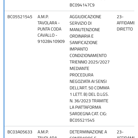
BC094147C9
BC05521545
A.M.P.
AGGIUDICAZIONE
23-
TAVOLARA -
AFFIDAME
SERVIZIO DI
PUNTA CODA
DIRETTO
MANUTENZIONE
CAVALLO -
ORDINARIA E
91028410909
SANIFICAZIONE
IMPIANTO
CONDIZIONAMENTO
TRIENNIO 2025/2027
MEDIANTE
PROCEDURA
NEGOZIATA AI SENSI
DELL’ART. 50 COMMA
1 LETT. B) DEL D.LGS.
N. 36/2023 TRAMITE
LA PIATTAFORMA
SARDEGNA CAT. CIG:
BC05521545
BC03A05633
A.M.P.
DETERMINAZIONE A
23-