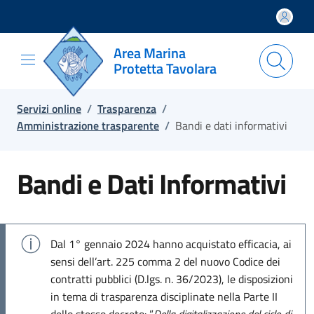
Salta e vai al contenuto
Salta e vai al footer
Area Marina
Protetta Tavolara
Servizi online
/
Trasparenza
/
Amministrazione trasparente
/
Bandi e dati informativi
Bandi e Dati Informativi
Dal 1° gennaio 2024 hanno acquistato efficacia, ai
sensi dell’art. 225 comma 2 del nuovo Codice dei
contratti pubblici (D.lgs. n. 36/2023), le disposizioni
in tema di trasparenza disciplinate nella Parte II
dello stesso decreto: ”
Della digitalizzazione del ciclo di