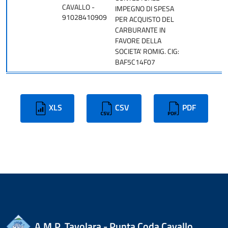
CAVALLO -
IMPEGNO DI SPESA
91028410909
PER ACQUISTO DEL
CARBURANTE IN
FAVORE DELLA
SOCIETA' ROMIG. CIG:
BAF5C14F07
XLS
CSV
PDF
A.M.P. Tavolara - Punta Coda Cavallo