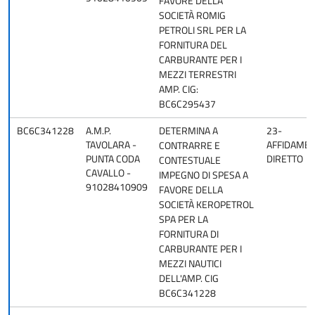
FAVORE DELLA
SOCIETÀ ROMIG
PETROLI SRL PER LA
FORNITURA DEL
CARBURANTE PER I
MEZZI TERRESTRI
AMP. CIG:
BC6C295437
BC6C341228
A.M.P.
DETERMINA A
23-
TAVOLARA -
AFFIDAME
CONTRARRE E
PUNTA CODA
DIRETTO
CONTESTUALE
CAVALLO -
IMPEGNO DI SPESA A
91028410909
FAVORE DELLA
SOCIETÀ KEROPETROL
SPA PER LA
FORNITURA DI
CARBURANTE PER I
MEZZI NAUTICI
DELL'AMP. CIG
BC6C341228