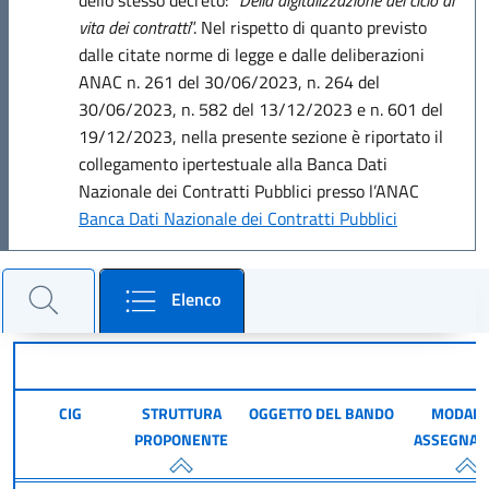
vita dei contratti
”. Nel rispetto di quanto previsto
dalle citate norme di legge e dalle deliberazioni
ANAC n. 261 del 30/06/2023, n. 264 del
30/06/2023, n. 582 del 13/12/2023 e n. 601 del
19/12/2023, nella presente sezione è riportato il
collegamento ipertestuale alla Banca Dati
Nazionale dei Contratti Pubblici presso l’ANAC
Banca Dati Nazionale dei Contratti Pubblici
Cerca un bando e consulta il dettaglio
Elenco
Filtra per cercare un bando
CIG
STRUTTURA
OGGETTO DEL BANDO
MODALIT
PROPONENTE
ASSEGNAZ