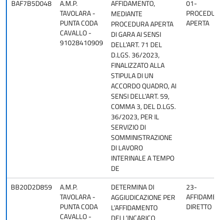
BAF7B5D048
A.M.P.
AFFIDAMENTO,
01-
TAVOLARA -
PROCEDUR
MEDIANTE
PUNTA CODA
APERTA
PROCEDURA APERTA
CAVALLO -
DI GARA AI SENSI
91028410909
DELL’ART. 71 DEL
D.LGS. 36/2023,
FINALIZZATO ALLA
STIPULA DI UN
ACCORDO QUADRO, AI
SENSI DELL’ART. 59,
COMMA 3, DEL D.LGS.
36/2023, PER IL
SERVIZIO DI
SOMMINISTRAZIONE
DI LAVORO
INTERINALE A TEMPO
DE
BB20D2D859
A.M.P.
DETERMINA DI
23-
TAVOLARA -
AFFIDAME
AGGIUDICAZIONE PER
PUNTA CODA
DIRETTO
L’AFFIDAMENTO
CAVALLO -
DELL’INCARICO