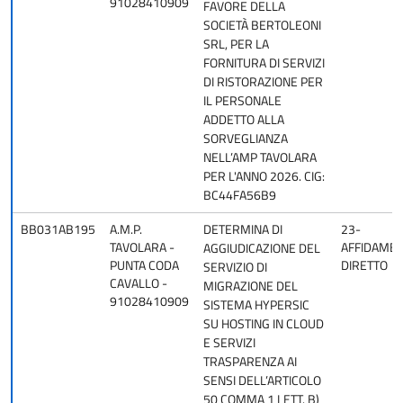
91028410909
FAVORE DELLA
SOCIETÀ BERTOLEONI
SRL, PER LA
FORNITURA DI SERVIZI
DI RISTORAZIONE PER
IL PERSONALE
ADDETTO ALLA
SORVEGLIANZA
NELL’AMP TAVOLARA
PER L'ANNO 2026. CIG:
BC44FA56B9
BB031AB195
A.M.P.
DETERMINA DI
23-
TAVOLARA -
AFFIDAME
AGGIUDICAZIONE DEL
PUNTA CODA
DIRETTO
SERVIZIO DI
CAVALLO -
MIGRAZIONE DEL
91028410909
SISTEMA HYPERSIC
SU HOSTING IN CLOUD
E SERVIZI
TRASPARENZA AI
SENSI DELL’ARTICOLO
50 COMMA 1 LETT. B)