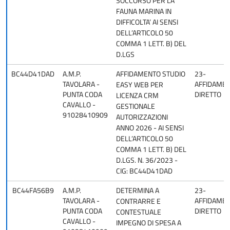
SOCCORSO PER LA
FAUNA MARINA IN
DIFFICOLTA’ AI SENSI
DELL’ARTICOLO 50
COMMA 1 LETT. B) DEL
D.LGS
BC44D41DAD
A.M.P.
AFFIDAMENTO STUDIO
23-
TAVOLARA -
AFFIDAME
EASY WEB PER
PUNTA CODA
DIRETTO
LICENZA CRM
CAVALLO -
GESTIONALE
91028410909
AUTORIZZAZIONI
ANNO 2026 - AI SENSI
DELL’ARTICOLO 50
COMMA 1 LETT. B) DEL
D.LGS. N. 36/2023 -
CIG: BC44D41DAD
BC44FA56B9
A.M.P.
DETERMINA A
23-
TAVOLARA -
AFFIDAME
CONTRARRE E
PUNTA CODA
DIRETTO
CONTESTUALE
CAVALLO -
IMPEGNO DI SPESA A