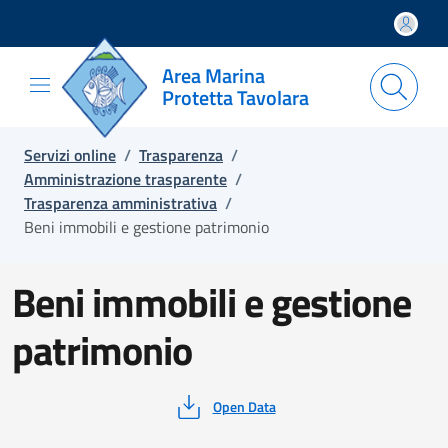
Salta e vai al contenuto
Salta e vai al footer
Area Marina
Protetta Tavolara
Servizi online
/
Trasparenza
/
Amministrazione trasparente
/
Trasparenza amministrativa
/
Beni immobili e gestione patrimonio
Beni immobili e gestione
patrimonio
Open Data