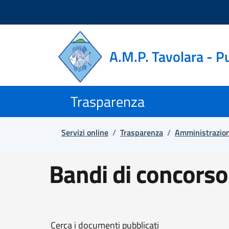
Salta e vai al contenuto
Salta e vai al footer
A.M.P. Tavolara - P
Trasparenza
Servizi online
/
Trasparenza
/
Amministrazion
Bandi di concorso
Cerca i documenti pubblicati